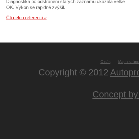
Diagnostika po odstranění starých záznamů ukázala velké
OK. Výkon se rapidně zvýšil.
Čti celou referenci »
O nás
Mapa strán
Copyright © 2012
Autopr
Concept by