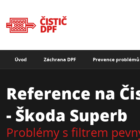
Úvod
Záchrana DPF
Prevence problémů
Reference na Čis
- Škoda Superb
Problémy s filtrem pevn