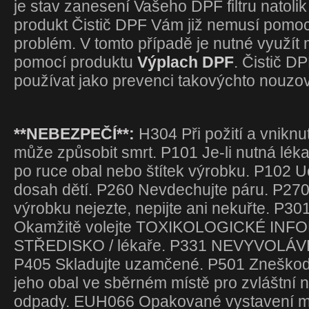
je stav zanesení Vašeho DPF filtru natoli
produkt Čistič DPF Vám již nemusí pomoci
problém. V tomto případě je nutné využít 
pomocí produktu
Výplach DPF
. Čistič D
používat jako prevenci takovýchto nouzo
**NEBEZPEČÍ**:
H304 Při požití a vniknu
může způsobit smrt. P101 Je-li nutná lék
po ruce obal nebo štítek výrobku. P102 
dosah dětí. P260 Nevdechujte páru. P270 
výrobku nejezte, nepijte ani nekuřte. P3
Okamžitě volejte TOXIKOLOGICKÉ IN
STŘEDISKO / lékaře. P331 NEVYVOLÁVE
P405 Skladujte uzamčené. P501 Zneškodn
jeho obal ve sběrném místě pro zvláštní
odpady. EUH066 Opakované vystavení m