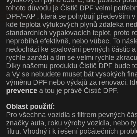
tohoto důvodu je Čistič DPF velmi potřebn
DPF/FAP , která se pohybují především 
kde teplota výfukových plynů zdaleka ne
standardních vypalovacích teplot, proto re
neprobíhá efektivně, nebo vůbec. To nás
nedochází ke spalování pevných částic a fi
rychle zanáší a tím se velmi rychle zkracu
Díky našemu produktu Čistič DPF bude ten
a Vy se nebudete muset bát vysokých fin
výměnu DPF nebo výdajů za renovaci. Id
prevence
a tou je právě Čistič DPF.
Oblast použití:
Pro všechna vozidla s filtrem pevných čá
značky auta, roku výroby vozidla, nebo 
filtru. Vhodný i k řešení počátečních prob