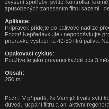
zvýšení spotřeby, svítící kontrolka, krom
způsobených zanesením filtru sazemi. Ide
Aplikace:
Přípravek přidejte do palivové nádrže př
Pozor! Nepředávkujte / nepoddávkujte pr
přípravku vystačí na 40-50 litrů paliva. N
Opakovací cyklus:
Používejte jako prevenci každé cca 3 měs
Obsah:
250 ml
Pozn.: V případě, že Vám již trvale svítí 
důvodu ucpání filtru a ani aktivní regenera