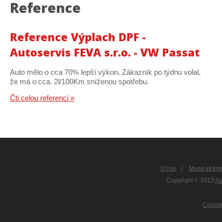
Reference
Reference Výplach DPF -
Autoservis FEVA s.r.o. - VW Passat
Auto mělo o cca 70% lepší výkon. Zákazník po týdnu volal,
že má o cca. 2l/100Km sníženou spotřebu.
Čti celou referenci »
O nás
Mapa strán
Copyright © 2012
Au
Concep