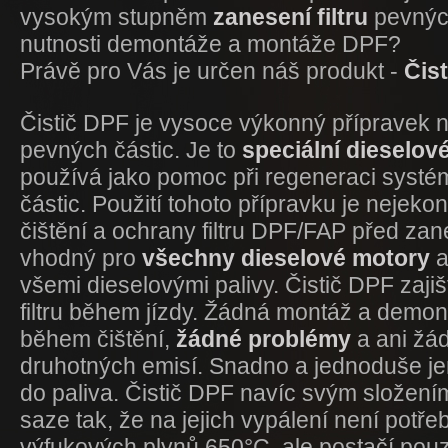
vysokým stupněm
zanesení filtru
pevnýc
nutnosti demontáže a montáže DPF?
Právě pro Vás je určen náš produkt -
Čis
Čistič DPF je vysoce výkonný přípravek na 
pevných částic. Je to
speciální dieselov
používá jako pomoc při regeneraci systém
částic. Použití tohoto přípravku je nejeko
čištění a ochrany filtru DPF/FAP před zan
vhodný pro
všechny dieselové motory
a
všemi dieselovými palivy. Čistič DPF zaji
filtru během jízdy. Žádná montáž a demon
během čištění,
žádné problémy
a ani žá
druhotných emisí. Snadno a jednoduše jen
do paliva. Čistič DPF navíc svým složen
saze tak, že na jejich vypálení není potře
výfukových plynů 650°C, ale postačí pou