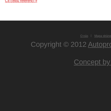
Čti celou referenci »
O nás
Mapa strán
Copyright © 2012
Autopr
Concept by