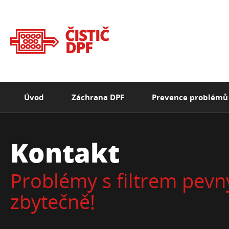
Úvod
Záchrana DPF
Prevence problémů
Kontakt
Problémy s filtrem pevn
zbytečně!